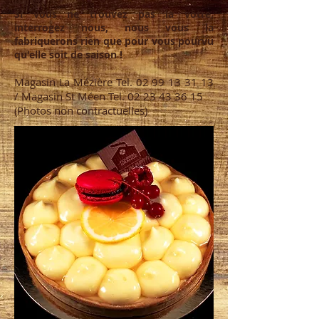
parts.
Si vous ne trouvez pas la vôtre,
interrogez nous, nous vous la
fabriquerons rien que pour vous pourvu
qu'elle soit de saison !
Magasin
a Mézière
Tel.
02 99 13 31 13
L
/ Magasin St Méen Tel.
02 23 43 36 15
(Photos non contractuelles)