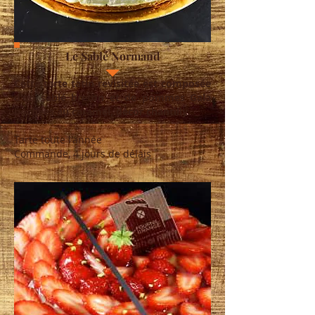
Le Sablé Normand
Cette tarte tatin revisitée est composée
d’un sablé breton et de pommes Gala
pochées au caramel, décor chantilly
Tarte toute l'année
Commande, 4 jours de délais