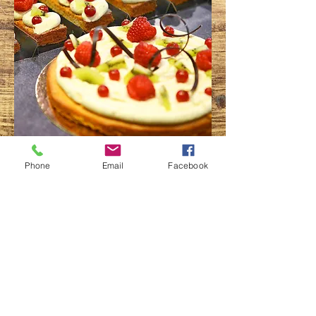
La Délice
Phone
Email
Facebook
Sablé breton recouvert d’une crème
ganache au chocolat blanc et fruits frais
(framboises kiwi, groseille)
Tarte toute l'année
Commande, 4 jours de délais