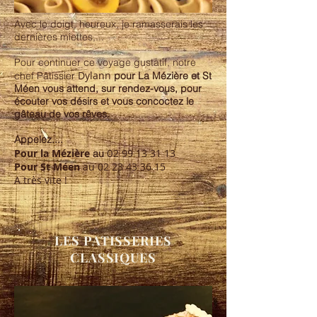
Avec le doigt, heureux, je ramasserais les
dernières miettes,...
Pour continuer ce voyage gustatif, notre
Dylann
chef Pâtissier
pour La Mézière et St
Méen vous attend, sur rendez-vous, pour
écouter vos désirs et vous concoctez le
gâteau de vos rêves.
Appelez....
0
Pour la Mézière
2 99 13 31 13
au
Pour St Méen
au
02 23 43 36 15
A très vite !
LES PATISSERIES
CLASSIQUES