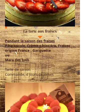
La tarte aux fraises
Pendant la saison des fraises
Pâte sucrée, Crème pâtissière, Fraises
origine France : Gariguette
ou
Mara des bois.
Tarte de saison
Commande, 4 jours de délais