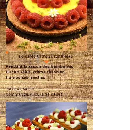
Le sablé Citron Framboise
Pendant la saison des framboises
Biscuit sablé, crème citron et
framboises fraîches
Tarte de saison
Commande, 4 jours de délais