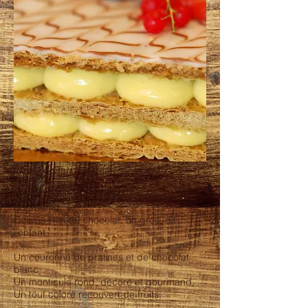
Dessine-moi un gâteau, dit la belle
gourmande,
Concocte-moi une belle tarte, dit le
gourmand,
Cuisine-moi du chocolat, un gros, dit
l’enfant,
Un couronné de pralines et de chocolat
blanc
Un monticule rond, décoré et gourmand,
Un tout coloré recouvert de fruits,