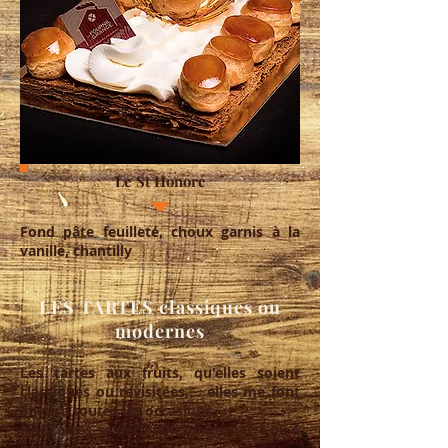
Le St Honoré
Fond pâte feuilleté, choux garnis à la
vanille, chantilly
LES TARTES classiques ou
modernes
Les tartes aux fruits, qu'elles soient
classiques ou revisitées,... elles me font
envie à toutes les occasions.
Nos tartes se déclinent au format 4 ou 6